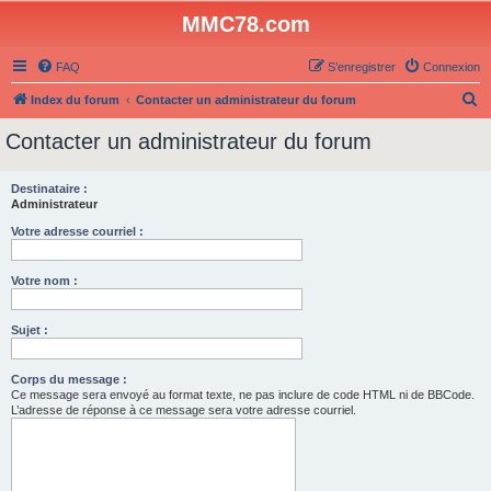
MMC78.com
FAQ
S’enregistrer
Connexion
R
Index du forum
Contacter un administrateur du forum
e
Contacter un administrateur du forum
c
h
Destinataire :
Administrateur
e
r
Votre adresse courriel :
c
Votre nom :
h
e
Sujet :
r
Corps du message :
Ce message sera envoyé au format texte, ne pas inclure de code HTML ni de BBCode.
L’adresse de réponse à ce message sera votre adresse courriel.