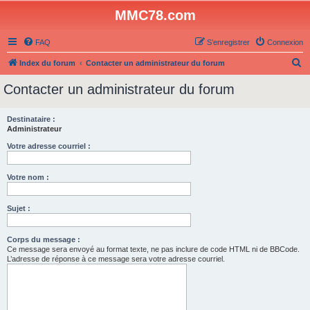
MMC78.com
FAQ
S’enregistrer
Connexion
R
Index du forum
Contacter un administrateur du forum
e
Contacter un administrateur du forum
c
h
Destinataire :
Administrateur
e
r
Votre adresse courriel :
c
Votre nom :
h
e
Sujet :
r
Corps du message :
Ce message sera envoyé au format texte, ne pas inclure de code HTML ni de BBCode.
L’adresse de réponse à ce message sera votre adresse courriel.