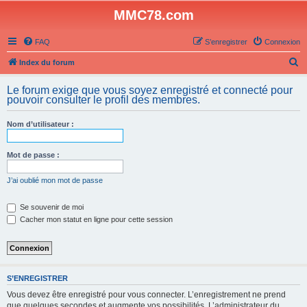
MMC78.com
FAQ
S’enregistrer
Connexion
R
Index du forum
e
Le forum exige que vous soyez enregistré et connecté pour
c
pouvoir consulter le profil des membres.
h
Nom d’utilisateur :
e
r
Mot de passe :
c
h
J’ai oublié mon mot de passe
e
Se souvenir de moi
r
Cacher mon statut en ligne pour cette session
S’ENREGISTRER
Vous devez être enregistré pour vous connecter. L’enregistrement ne prend
que quelques secondes et augmente vos possibilités. L’administrateur du