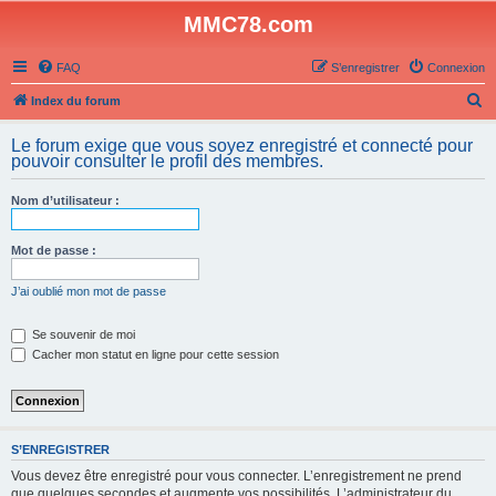
MMC78.com
FAQ
S’enregistrer
Connexion
R
Index du forum
e
Le forum exige que vous soyez enregistré et connecté pour
c
pouvoir consulter le profil des membres.
h
Nom d’utilisateur :
e
r
Mot de passe :
c
h
J’ai oublié mon mot de passe
e
Se souvenir de moi
r
Cacher mon statut en ligne pour cette session
S’ENREGISTRER
Vous devez être enregistré pour vous connecter. L’enregistrement ne prend
que quelques secondes et augmente vos possibilités. L’administrateur du