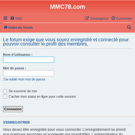
MMC78.com
FAQ
S’enregistrer
Connexion
R
Index du forum
e
Le forum exige que vous soyez enregistré et connecté pour
c
pouvoir consulter le profil des membres.
h
Nom d’utilisateur :
e
r
Mot de passe :
c
h
J’ai oublié mon mot de passe
e
Se souvenir de moi
r
Cacher mon statut en ligne pour cette session
S’ENREGISTRER
Vous devez être enregistré pour vous connecter. L’enregistrement ne prend
que quelques secondes et augmente vos possibilités. L’administrateur du