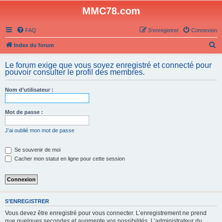
MMC78.com
FAQ
S’enregistrer
Connexion
R
Index du forum
e
Le forum exige que vous soyez enregistré et connecté pour
c
pouvoir consulter le profil des membres.
h
Nom d’utilisateur :
e
r
Mot de passe :
c
h
J’ai oublié mon mot de passe
e
Se souvenir de moi
r
Cacher mon statut en ligne pour cette session
S’ENREGISTRER
Vous devez être enregistré pour vous connecter. L’enregistrement ne prend
que quelques secondes et augmente vos possibilités. L’administrateur du