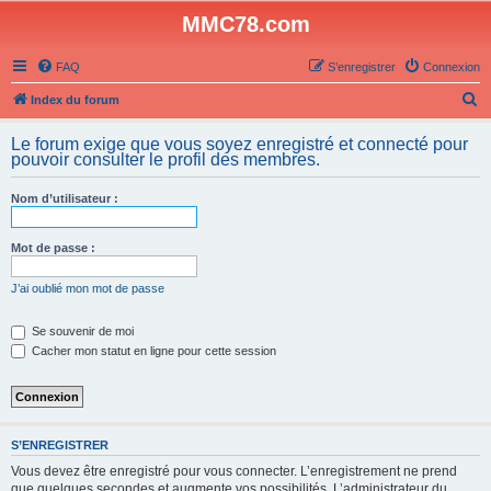
MMC78.com
FAQ
S’enregistrer
Connexion
R
Index du forum
e
Le forum exige que vous soyez enregistré et connecté pour
c
pouvoir consulter le profil des membres.
h
Nom d’utilisateur :
e
r
Mot de passe :
c
h
J’ai oublié mon mot de passe
e
Se souvenir de moi
r
Cacher mon statut en ligne pour cette session
S’ENREGISTRER
Vous devez être enregistré pour vous connecter. L’enregistrement ne prend
que quelques secondes et augmente vos possibilités. L’administrateur du