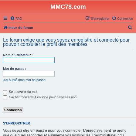
MMC78.com
FAQ
S’enregistrer
Connexion
R
Index du forum
e
Le forum exige que vous soyez enregistré et connecté pour
c
pouvoir consulter le profil des membres.
h
Nom d’utilisateur :
e
r
Mot de passe :
c
h
J’ai oublié mon mot de passe
e
Se souvenir de moi
r
Cacher mon statut en ligne pour cette session
S’ENREGISTRER
Vous devez être enregistré pour vous connecter. L’enregistrement ne prend
que quelques secondes et augmente vos possibilités. L’administrateur du