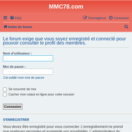
MMC78.com
FAQ
S’enregistrer
Connexion
R
Index du forum
e
Le forum exige que vous soyez enregistré et connecté pour
c
pouvoir consulter le profil des membres.
h
Nom d’utilisateur :
e
r
Mot de passe :
c
h
J’ai oublié mon mot de passe
e
Se souvenir de moi
r
Cacher mon statut en ligne pour cette session
S’ENREGISTRER
Vous devez être enregistré pour vous connecter. L’enregistrement ne prend
que quelques secondes et augmente vos possibilités. L’administrateur du