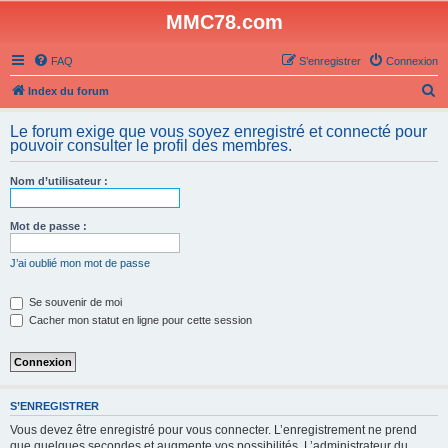
MMC78.com
FAQ
S’enregistrer
Connexion
R
Index du forum
e
Le forum exige que vous soyez enregistré et connecté pour
c
pouvoir consulter le profil des membres.
h
Nom d’utilisateur :
e
r
Mot de passe :
c
h
J’ai oublié mon mot de passe
e
Se souvenir de moi
r
Cacher mon statut en ligne pour cette session
S’ENREGISTRER
Vous devez être enregistré pour vous connecter. L’enregistrement ne prend
que quelques secondes et augmente vos possibilités. L’administrateur du