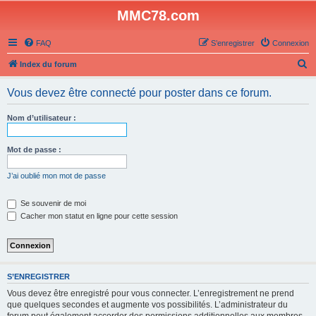
MMC78.com
FAQ
S’enregistrer
Connexion
R
Index du forum
e
Vous devez être connecté pour poster dans ce forum.
c
h
Nom d’utilisateur :
e
r
Mot de passe :
c
J’ai oublié mon mot de passe
h
e
Se souvenir de moi
Cacher mon statut en ligne pour cette session
r
S’ENREGISTRER
Vous devez être enregistré pour vous connecter. L’enregistrement ne prend
que quelques secondes et augmente vos possibilités. L’administrateur du
forum peut également accorder des permissions additionnelles aux membres