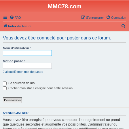
MMC78.com
FAQ
S’enregistrer
Connexion
R
Index du forum
e
Vous devez être connecté pour poster dans ce forum.
c
h
Nom d’utilisateur :
e
r
Mot de passe :
c
J’ai oublié mon mot de passe
h
e
Se souvenir de moi
Cacher mon statut en ligne pour cette session
r
S’ENREGISTRER
Vous devez être enregistré pour vous connecter. L’enregistrement ne prend
que quelques secondes et augmente vos possibilités. L’administrateur du
forum peut également accorder des permissions additionnelles aux membres