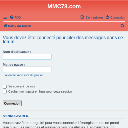
MMC78.com
FAQ
S’enregistrer
Connexion
R
Index du forum
e
Vous devez être connecté pour citer des messages dans ce
c
forum.
h
Nom d’utilisateur :
e
r
Mot de passe :
c
h
J’ai oublié mon mot de passe
e
Se souvenir de moi
r
Cacher mon statut en ligne pour cette session
S’ENREGISTRER
Vous devez être enregistré pour vous connecter. L’enregistrement ne prend
que quelques secondes et augmente vos possibilités. L’administrateur du