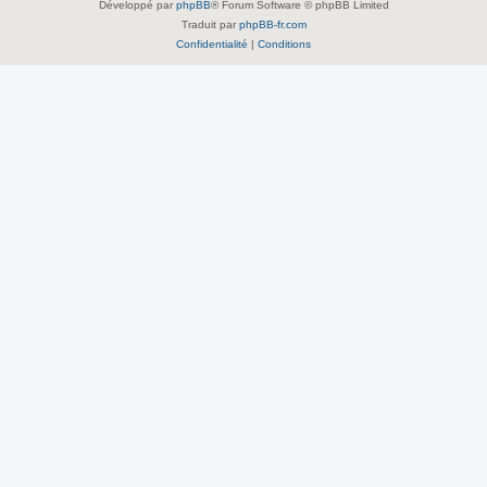
Développé par
phpBB
® Forum Software © phpBB Limited
Traduit par
phpBB-fr.com
Confidentialité
|
Conditions