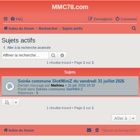
MMC78.com
FAQ
S’enregistrer
Connexion
R
Index du forum
Rechercher
Sujets actifs
e
Sujets actifs
c
Aller à la recherche avancée
h
Rechercher
Recherche avancée
e
1 résultat trouvé • Page
1
sur
1
r
Sujets
c
Soirée commune Slot/MiniZ du vendredi 31 juillet 2026
h
Dernier message par
Mathieu
«
31 juil. 2026 18:32
e
Posté dans
Soirées communes Slot/MiNi-Z
Réponses :
5
r
1 résultat trouvé • Page
1
sur
1
Aller à
Index du forum
Heures au format
UTC