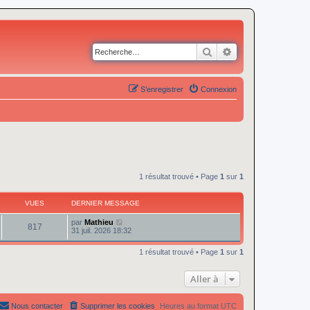
Rechercher
Recherche avancé
S’enregistrer
Connexion
1 résultat trouvé • Page
1
sur
1
VUES
DERNIER MESSAGE
par
Mathieu
817
31 juil. 2026 18:32
1 résultat trouvé • Page
1
sur
1
Aller à
Nous contacter
Supprimer les cookies
Heures au format
UTC