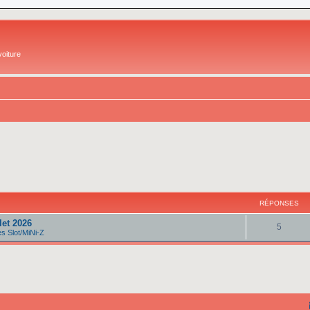
oiture
RÉPONSES
let 2026
5
 Slot/MiNi-Z