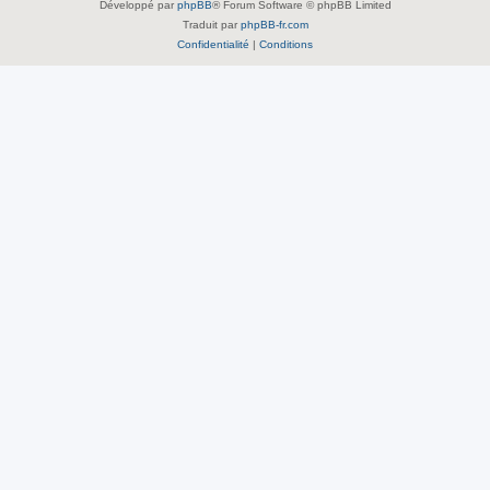
Développé par
phpBB
® Forum Software © phpBB Limited
Traduit par
phpBB-fr.com
Confidentialité
|
Conditions