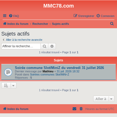
MMC78.com
FAQ
S’enregistrer
Connexion
R
Index du forum
Rechercher
Sujets actifs
e
Sujets actifs
c
Aller à la recherche avancée
h
Rechercher
Recherche avancée
e
1 résultat trouvé • Page
1
sur
1
r
Sujets
c
Soirée commune Slot/MiniZ du vendredi 31 juillet 2026
h
Dernier message par
Mathieu
«
31 juil. 2026 18:32
e
Posté dans
Soirées communes Slot/MiNi-Z
Réponses :
5
r
1 résultat trouvé • Page
1
sur
1
Aller à
Index du forum
Heures au format
UTC