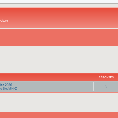
oiture
RÉPONSES
let 2026
5
 Slot/MiNi-Z