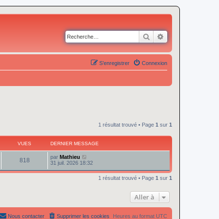
Rechercher
Recherche avancé
S’enregistrer
Connexion
1 résultat trouvé • Page
1
sur
1
VUES
DERNIER MESSAGE
par
Mathieu
818
31 juil. 2026 18:32
1 résultat trouvé • Page
1
sur
1
Aller à
Nous contacter
Supprimer les cookies
Heures au format
UTC