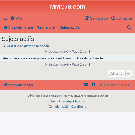
MMC78.com
FAQ
S’enregistrer
Connexion
R
Index du forum
Rechercher
Sujets actifs
e
Sujets actifs
c
Aller à la recherche avancée
h
0 résultat trouvé • Page
1
sur
1
e
Aucun sujet ou message ne correspond à vos critères de recherche.
r
0 résultat trouvé • Page
1
sur
1
c
Aller à
h
Index du forum
Heures au format
UTC
e
r
Développé par
phpBB
® Forum Software © phpBB Limited
Traduit par
phpBB-fr.com
Confidentialité
|
Conditions