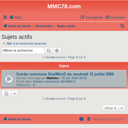
MMC78.com
FAQ
S’enregistrer
Connexion
R
Index du forum
Rechercher
Sujets actifs
e
Sujets actifs
c
Aller à la recherche avancée
h
Rechercher
Recherche avancée
e
1 résultat trouvé • Page
1
sur
1
r
Sujets
c
Soirée commune Slot/MiniZ du vendredi 31 juillet 2026
h
Dernier message par
Mathieu
«
31 juil. 2026 18:32
e
Posté dans
Soirées communes Slot/MiNi-Z
Réponses :
5
r
1 résultat trouvé • Page
1
sur
1
Aller à
Index du forum
Heures au format
UTC