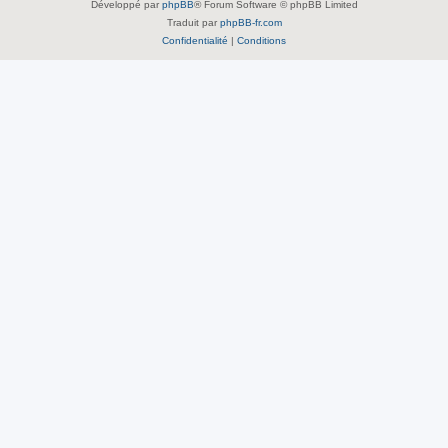
Développé par
phpBB
® Forum Software © phpBB Limited
Traduit par
phpBB-fr.com
Confidentialité
|
Conditions