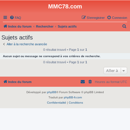
MMC78.com
FAQ
S’enregistrer
Connexion
R
Index du forum
Rechercher
Sujets actifs
e
Sujets actifs
c
Aller à la recherche avancée
h
0 résultat trouvé • Page
1
sur
1
e
Aucun sujet ou message ne correspond à vos critères de recherche.
r
0 résultat trouvé • Page
1
sur
1
c
Aller à
h
Index du forum
Heures au format
UTC
e
r
Développé par
phpBB
® Forum Software © phpBB Limited
Traduit par
phpBB-fr.com
Confidentialité
|
Conditions