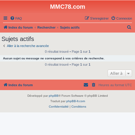
MMC78.com
FAQ
S’enregistrer
Connexion
R
Index du forum
Rechercher
Sujets actifs
e
Sujets actifs
c
Aller à la recherche avancée
h
0 résultat trouvé • Page
1
sur
1
e
Aucun sujet ou message ne correspond à vos critères de recherche.
r
0 résultat trouvé • Page
1
sur
1
c
Aller à
h
Index du forum
Heures au format
UTC
e
r
Développé par
phpBB
® Forum Software © phpBB Limited
Traduit par
phpBB-fr.com
Confidentialité
|
Conditions