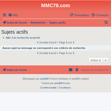
MMC78.com
FAQ
S’enregistrer
Connexion
R
Index du forum
Rechercher
Sujets actifs
e
Sujets actifs
c
Aller à la recherche avancée
h
0 résultat trouvé • Page
1
sur
1
e
Aucun sujet ou message ne correspond à vos critères de recherche.
r
0 résultat trouvé • Page
1
sur
1
c
Aller à
h
Index du forum
Heures au format
UTC
e
r
Développé par
phpBB
® Forum Software © phpBB Limited
Traduit par
phpBB-fr.com
Confidentialité
|
Conditions