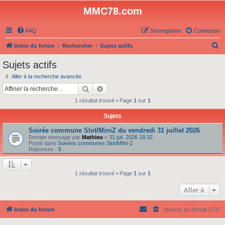
MMC78.com
FAQ
S’enregistrer
Connexion
R
Index du forum
Rechercher
Sujets actifs
e
Sujets actifs
c
Aller à la recherche avancée
h
Rechercher
Recherche avancée
e
1 résultat trouvé • Page
1
sur
1
r
Sujets
c
Soirée commune Slot/MiniZ du vendredi 31 juillet 2026
h
Dernier message par
Mathieu
«
31 juil. 2026 18:32
e
Posté dans
Soirées communes Slot/MiNi-Z
Réponses :
5
r
1 résultat trouvé • Page
1
sur
1
Aller à
Index du forum
Heures au format
UTC