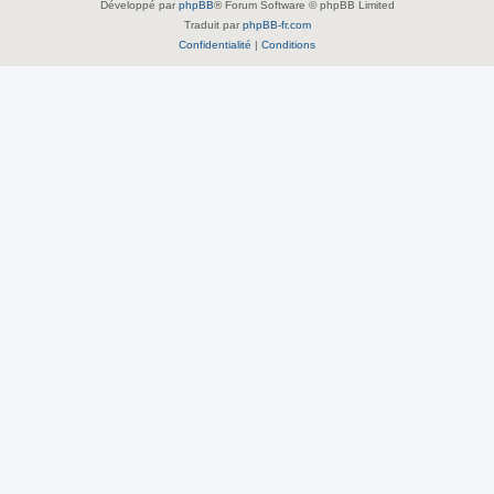
Développé par
phpBB
® Forum Software © phpBB Limited
Traduit par
phpBB-fr.com
Confidentialité
|
Conditions