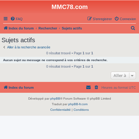
MMC78.com
FAQ
S’enregistrer
Connexion
R
Index du forum
Rechercher
Sujets actifs
e
Sujets actifs
c
Aller à la recherche avancée
h
0 résultat trouvé • Page
1
sur
1
e
Aucun sujet ou message ne correspond à vos critères de recherche.
r
0 résultat trouvé • Page
1
sur
1
c
Aller à
h
Index du forum
Heures au format
UTC
e
r
Développé par
phpBB
® Forum Software © phpBB Limited
Traduit par
phpBB-fr.com
Confidentialité
|
Conditions