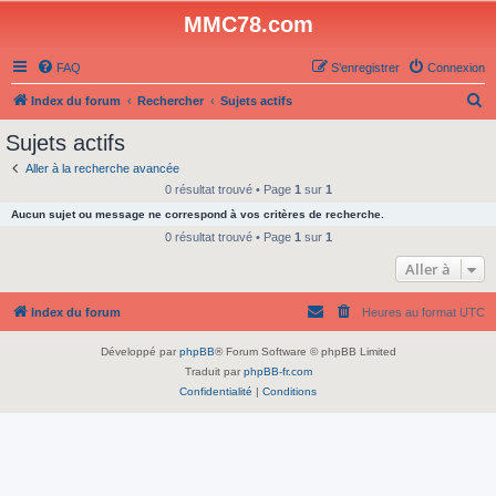
MMC78.com
FAQ
S’enregistrer
Connexion
R
Index du forum
Rechercher
Sujets actifs
e
Sujets actifs
c
Aller à la recherche avancée
h
0 résultat trouvé • Page
1
sur
1
e
Aucun sujet ou message ne correspond à vos critères de recherche.
r
0 résultat trouvé • Page
1
sur
1
c
Aller à
h
Index du forum
Heures au format
UTC
e
r
Développé par
phpBB
® Forum Software © phpBB Limited
Traduit par
phpBB-fr.com
Confidentialité
|
Conditions