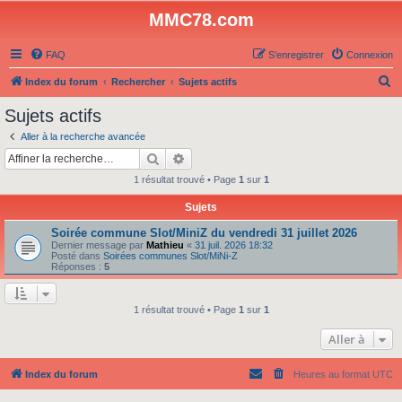
MMC78.com
FAQ
S’enregistrer
Connexion
R
Index du forum
Rechercher
Sujets actifs
e
Sujets actifs
c
Aller à la recherche avancée
h
Rechercher
Recherche avancée
e
1 résultat trouvé • Page
1
sur
1
r
Sujets
c
Soirée commune Slot/MiniZ du vendredi 31 juillet 2026
h
Dernier message par
Mathieu
«
31 juil. 2026 18:32
e
Posté dans
Soirées communes Slot/MiNi-Z
Réponses :
5
r
1 résultat trouvé • Page
1
sur
1
Aller à
Index du forum
Heures au format
UTC