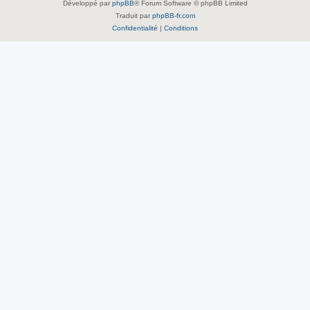
Développé par
phpBB
® Forum Software © phpBB Limited
Traduit par
phpBB-fr.com
Confidentialité
|
Conditions