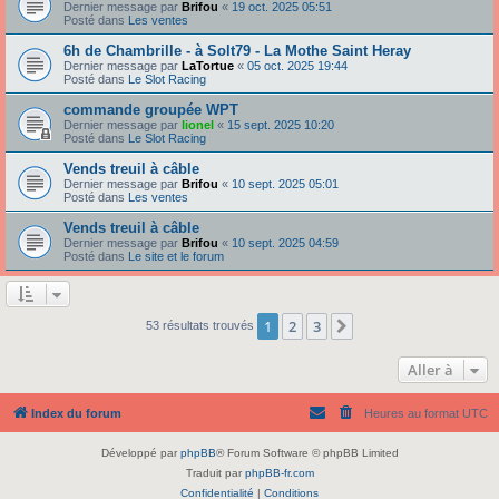
Dernier message par
Brifou
«
19 oct. 2025 05:51
Posté dans
Les ventes
6h de Chambrille - à Solt79 - La Mothe Saint Heray
Dernier message par
LaTortue
«
05 oct. 2025 19:44
Posté dans
Le Slot Racing
commande groupée WPT
Dernier message par
lionel
«
15 sept. 2025 10:20
Posté dans
Le Slot Racing
Vends treuil à câble
Dernier message par
Brifou
«
10 sept. 2025 05:01
Posté dans
Les ventes
Vends treuil à câble
Dernier message par
Brifou
«
10 sept. 2025 04:59
Posté dans
Le site et le forum
1
2
3
Suivante
53 résultats trouvés
Aller à
Index du forum
Heures au format
UTC
Développé par
phpBB
® Forum Software © phpBB Limited
Traduit par
phpBB-fr.com
Confidentialité
|
Conditions