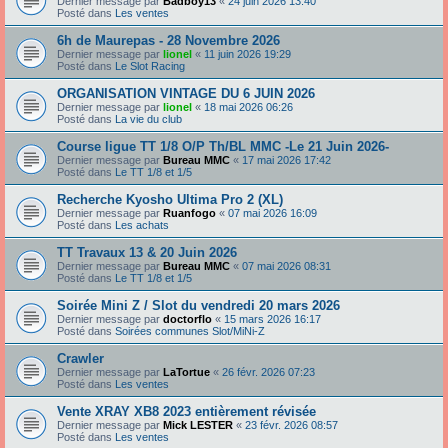
Dernier message par
Badboy13
«
24 juin 2026 13:40
Posté dans
Les ventes
6h de Maurepas - 28 Novembre 2026
Dernier message par
lionel
«
11 juin 2026 19:29
Posté dans
Le Slot Racing
ORGANISATION VINTAGE DU 6 JUIN 2026
Dernier message par
lionel
«
18 mai 2026 06:26
Posté dans
La vie du club
Course ligue TT 1/8 O/P Th/BL MMC -Le 21 Juin 2026-
Dernier message par
Bureau MMC
«
17 mai 2026 17:42
Posté dans
Le TT 1/8 et 1/5
Recherche Kyosho Ultima Pro 2 (XL)
Dernier message par
Ruanfogo
«
07 mai 2026 16:09
Posté dans
Les achats
TT Travaux 13 & 20 Juin 2026
Dernier message par
Bureau MMC
«
07 mai 2026 08:31
Posté dans
Le TT 1/8 et 1/5
Soirée Mini Z / Slot du vendredi 20 mars 2026
Dernier message par
doctorflo
«
15 mars 2026 16:17
Posté dans
Soirées communes Slot/MiNi-Z
Crawler
Dernier message par
LaTortue
«
26 févr. 2026 07:23
Posté dans
Les ventes
Vente XRAY XB8 2023 entièrement révisée
Dernier message par
Mick LESTER
«
23 févr. 2026 08:57
Posté dans
Les ventes