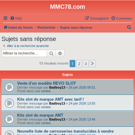
MMC78.com
FAQ
S’enregistrer
Connexion
R
Index du forum
Rechercher
Sujets sans réponse
e
Sujets sans réponse
c
Aller à la recherche avancée
h
Rechercher
Recherche avancée
e
1
2
3
Suivante
53 résultats trouvés
r
c
Sujets
h
Vente d'un modèle REVO SLOT
e
Dernier message par
Badboy13
«
26 juin 2026 08:51
Posté dans
Les ventes
r
Kits slot de marque AMT avec tarif !
Dernier message par
Badboy13
«
24 juin 2026 13:55
Posté dans
Les ventes
Kits slot de marque AMT
Dernier message par
Badboy13
«
24 juin 2026 13:46
Posté dans
Les ventes
Nouvelle liste de carrosseries translucides à vendre