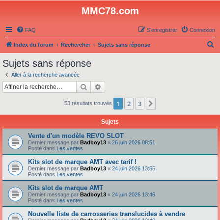
MMC78.com
FAQ
S’enregistrer
Connexion
R
Index du forum
Rechercher
Sujets sans réponse
e
Sujets sans réponse
c
Aller à la recherche avancée
h
Rechercher
Recherche avancée
e
1
2
3
Suivante
53 résultats trouvés
r
c
Sujets
h
Vente d'un modèle REVO SLOT
e
Dernier message par
Badboy13
«
26 juin 2026 08:51
Posté dans
Les ventes
r
Kits slot de marque AMT avec tarif !
Dernier message par
Badboy13
«
24 juin 2026 13:55
Posté dans
Les ventes
Kits slot de marque AMT
Dernier message par
Badboy13
«
24 juin 2026 13:46
Posté dans
Les ventes
Nouvelle liste de carrosseries translucides à vendre