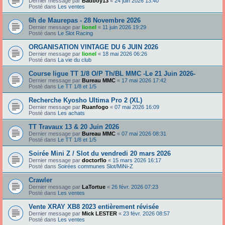
Dernier message par
Badboy13
«
24 juin 2026 13:40
Posté dans
Les ventes
6h de Maurepas - 28 Novembre 2026
Dernier message par
lionel
«
11 juin 2026 19:29
Posté dans
Le Slot Racing
ORGANISATION VINTAGE DU 6 JUIN 2026
Dernier message par
lionel
«
18 mai 2026 06:26
Posté dans
La vie du club
Course ligue TT 1/8 O/P Th/BL MMC -Le 21 Juin 2026-
Dernier message par
Bureau MMC
«
17 mai 2026 17:42
Posté dans
Le TT 1/8 et 1/5
Recherche Kyosho Ultima Pro 2 (XL)
Dernier message par
Ruanfogo
«
07 mai 2026 16:09
Posté dans
Les achats
TT Travaux 13 & 20 Juin 2026
Dernier message par
Bureau MMC
«
07 mai 2026 08:31
Posté dans
Le TT 1/8 et 1/5
Soirée Mini Z / Slot du vendredi 20 mars 2026
Dernier message par
doctorflo
«
15 mars 2026 16:17
Posté dans
Soirées communes Slot/MiNi-Z
Crawler
Dernier message par
LaTortue
«
26 févr. 2026 07:23
Posté dans
Les ventes
Vente XRAY XB8 2023 entièrement révisée
Dernier message par
Mick LESTER
«
23 févr. 2026 08:57
Posté dans
Les ventes