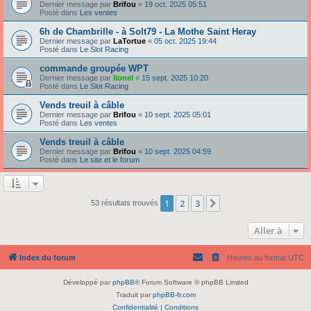
Dernier message par
Brifou
«
19 oct. 2025 05:51
Posté dans
Les ventes
6h de Chambrille - à Solt79 - La Mothe Saint Heray
Dernier message par
LaTortue
«
05 oct. 2025 19:44
Posté dans
Le Slot Racing
commande groupée WPT
Dernier message par
lionel
«
15 sept. 2025 10:20
Posté dans
Le Slot Racing
Vends treuil à câble
Dernier message par
Brifou
«
10 sept. 2025 05:01
Posté dans
Les ventes
Vends treuil à câble
Dernier message par
Brifou
«
10 sept. 2025 04:59
Posté dans
Le site et le forum
1
2
3
Suivante
53 résultats trouvés
Aller à
Index du forum
Heures au format
UTC
Développé par
phpBB
® Forum Software © phpBB Limited
Traduit par
phpBB-fr.com
Confidentialité
|
Conditions