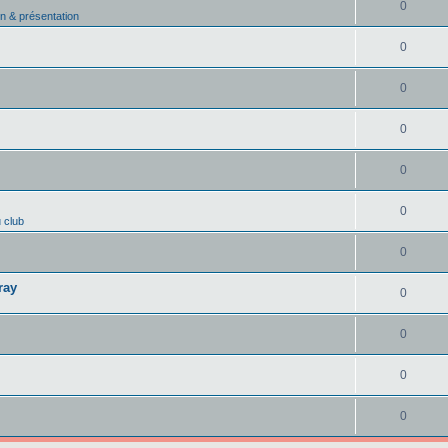
0
on & présentation
0
0
0
0
0
u club
0
ray
0
0
0
0