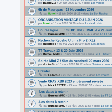
par
Badboy13
»
24 juin 2026 13:40
» dans
Les ventes
6h de Maurepas - 28 Novembre 2026
par
lionel
»
11 juin 2026 19:29
» dans
Le Slot Racing
ORGANISATION VINTAGE DU 6 JUIN 2026
par
lionel
»
18 mai 2026 06:26
» dans
La vie du club
Course ligue TT 1/8 O/P Th/BL MMC -Le 21 Juin
par
Bureau MMC
»
17 mai 2026 17:42
» dans
Le TT 1/8
Recherche Kyosho Ultima Pro 2 (XL)
par
Ruanfogo
»
07 mai 2026 16:09
» dans
Les achats
TT Travaux 13 & 20 Juin 2026
par
Bureau MMC
»
07 mai 2026 08:31
» dans
Le TT 1/8 et 1
Soirée Mini Z / Slot du vendredi 20 mars 2026
par
doctorflo
»
15 mars 2026 16:17
» dans
Soirées commun
Crawler
par
LaTortue
»
26 févr. 2026 07:23
» dans
Les ventes
Vente XRAY XB8 2023 entièrement révisée
par
Mick LESTER
»
23 févr. 2026 08:57
» dans
Les ven
-Les dates à retenir
par
Bureau MMC
»
15 févr. 2026 13:58
» dans
Le TT 1/8
-Les dates à retenir
par
Bureau MMC
»
15 févr. 2026 13:56
» dans
Le Slot 