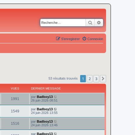
Rechercher
Recherche avancé
S’enregistrer
Connexion
1
2
3
Suivante
53 résultats trouvés
VUES
DERNIER MESSAGE
par
Badboy13
1991
26 juin 2026 08:51
par
Badboy13
1549
24 juin 2026 13:55
par
Badboy13
1516
24 juin 2026 13:46
par
Badboy13