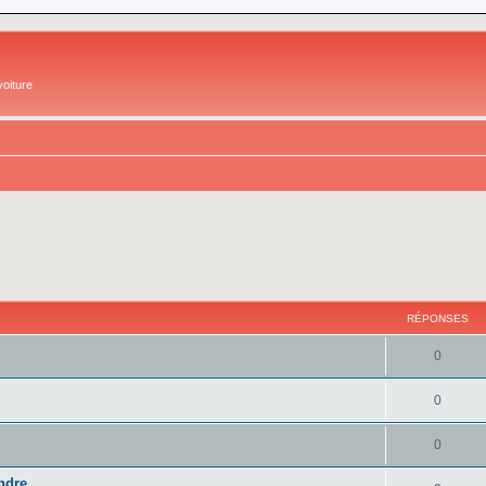
oiture
RÉPONSES
0
0
0
endre