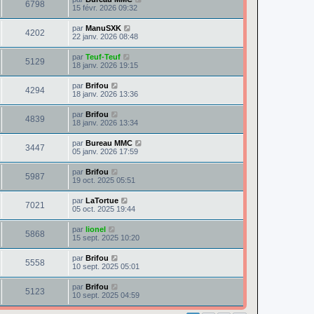
6798
15 févr. 2026 09:32
par
ManuSXK
4202
22 janv. 2026 08:48
par
Teuf-Teuf
5129
18 janv. 2026 19:15
par
Brifou
4294
18 janv. 2026 13:36
par
Brifou
4839
18 janv. 2026 13:34
par
Bureau MMC
3447
05 janv. 2026 17:59
par
Brifou
5987
19 oct. 2025 05:51
par
LaTortue
7021
05 oct. 2025 19:44
par
lionel
5868
15 sept. 2025 10:20
par
Brifou
5558
10 sept. 2025 05:01
par
Brifou
5123
10 sept. 2025 04:59