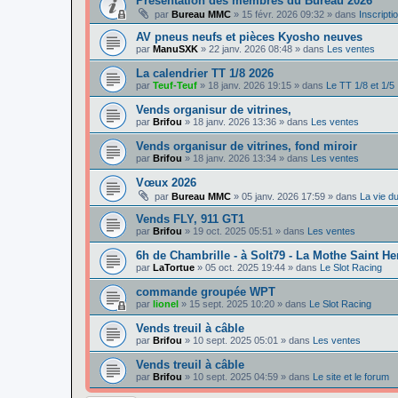
Présentation des membres du Bureau 2026
par
Bureau MMC
»
15 févr. 2026 09:32
» dans
Inscripti
AV pneus neufs et pièces Kyosho neuves
par
ManuSXK
»
22 janv. 2026 08:48
» dans
Les ventes
La calendrier TT 1/8 2026
par
Teuf-Teuf
»
18 janv. 2026 19:15
» dans
Le TT 1/8 et 1/5
Vends organisur de vitrines,
par
Brifou
»
18 janv. 2026 13:36
» dans
Les ventes
Vends organisur de vitrines, fond miroir
par
Brifou
»
18 janv. 2026 13:34
» dans
Les ventes
Vœux 2026
par
Bureau MMC
»
05 janv. 2026 17:59
» dans
La vie d
Vends FLY, 911 GT1
par
Brifou
»
19 oct. 2025 05:51
» dans
Les ventes
6h de Chambrille - à Solt79 - La Mothe Saint He
par
LaTortue
»
05 oct. 2025 19:44
» dans
Le Slot Racing
commande groupée WPT
par
lionel
»
15 sept. 2025 10:20
» dans
Le Slot Racing
Vends treuil à câble
par
Brifou
»
10 sept. 2025 05:01
» dans
Les ventes
Vends treuil à câble
par
Brifou
»
10 sept. 2025 04:59
» dans
Le site et le forum