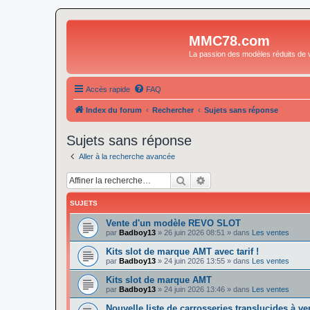
MMC78.com
La passion des modèles réduits de v
Accès rapide
FAQ
Index du forum
Rechercher
Sujets sans réponse
Sujets sans réponse
Aller à la recherche avancée
Rechercher
Recherche avancée
SUJETS
Vente d'un modèle REVO SLOT
par
Badboy13
»
26 juin 2026 08:51
» dans
Les ventes
Kits slot de marque AMT avec tarif !
par
Badboy13
»
24 juin 2026 13:55
» dans
Les ventes
Kits slot de marque AMT
par
Badboy13
»
24 juin 2026 13:46
» dans
Les ventes
Nouvelle liste de carrosseries translucides à v