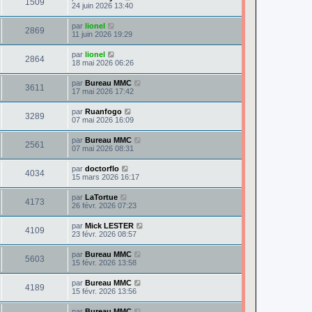
1509
24 juin 2026 13:40
par
lionel
2869
11 juin 2026 19:29
par
lionel
2864
18 mai 2026 06:26
par
Bureau MMC
3611
17 mai 2026 17:42
par
Ruanfogo
3289
07 mai 2026 16:09
par
Bureau MMC
2561
07 mai 2026 08:31
par
doctorflo
4034
15 mars 2026 16:17
par
LaTortue
4173
26 févr. 2026 07:23
par
Mick LESTER
4109
23 févr. 2026 08:57
par
Bureau MMC
5603
15 févr. 2026 13:58
par
Bureau MMC
4189
15 févr. 2026 13:56
par
Bureau MMC