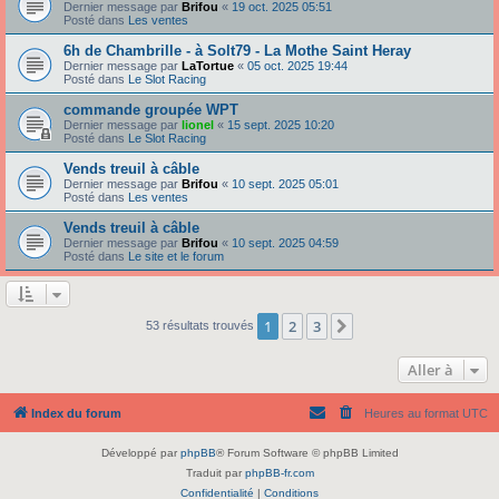
Dernier message par
Brifou
«
19 oct. 2025 05:51
Posté dans
Les ventes
6h de Chambrille - à Solt79 - La Mothe Saint Heray
Dernier message par
LaTortue
«
05 oct. 2025 19:44
Posté dans
Le Slot Racing
commande groupée WPT
Dernier message par
lionel
«
15 sept. 2025 10:20
Posté dans
Le Slot Racing
Vends treuil à câble
Dernier message par
Brifou
«
10 sept. 2025 05:01
Posté dans
Les ventes
Vends treuil à câble
Dernier message par
Brifou
«
10 sept. 2025 04:59
Posté dans
Le site et le forum
1
2
3
Suivante
53 résultats trouvés
Aller à
Index du forum
Heures au format
UTC
Développé par
phpBB
® Forum Software © phpBB Limited
Traduit par
phpBB-fr.com
Confidentialité
|
Conditions