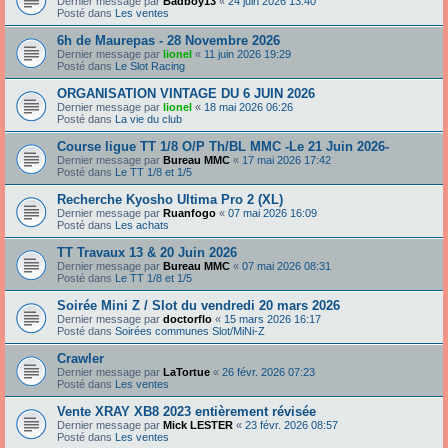
Dernier message par
Badboy13
«
24 juin 2026 13:40
Posté dans
Les ventes
6h de Maurepas - 28 Novembre 2026
Dernier message par
lionel
«
11 juin 2026 19:29
Posté dans
Le Slot Racing
ORGANISATION VINTAGE DU 6 JUIN 2026
Dernier message par
lionel
«
18 mai 2026 06:26
Posté dans
La vie du club
Course ligue TT 1/8 O/P Th/BL MMC -Le 21 Juin 2026-
Dernier message par
Bureau MMC
«
17 mai 2026 17:42
Posté dans
Le TT 1/8 et 1/5
Recherche Kyosho Ultima Pro 2 (XL)
Dernier message par
Ruanfogo
«
07 mai 2026 16:09
Posté dans
Les achats
TT Travaux 13 & 20 Juin 2026
Dernier message par
Bureau MMC
«
07 mai 2026 08:31
Posté dans
Le TT 1/8 et 1/5
Soirée Mini Z / Slot du vendredi 20 mars 2026
Dernier message par
doctorflo
«
15 mars 2026 16:17
Posté dans
Soirées communes Slot/MiNi-Z
Crawler
Dernier message par
LaTortue
«
26 févr. 2026 07:23
Posté dans
Les ventes
Vente XRAY XB8 2023 entièrement révisée
Dernier message par
Mick LESTER
«
23 févr. 2026 08:57
Posté dans
Les ventes