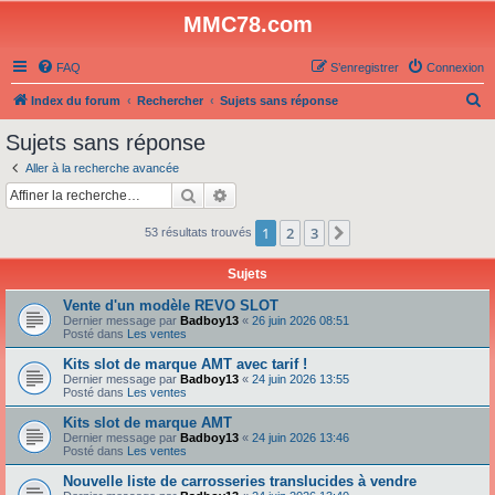
MMC78.com
FAQ
S’enregistrer
Connexion
R
Index du forum
Rechercher
Sujets sans réponse
e
Sujets sans réponse
c
Aller à la recherche avancée
h
Rechercher
Recherche avancée
e
1
2
3
Suivante
53 résultats trouvés
r
c
Sujets
h
Vente d'un modèle REVO SLOT
e
Dernier message par
Badboy13
«
26 juin 2026 08:51
Posté dans
Les ventes
r
Kits slot de marque AMT avec tarif !
Dernier message par
Badboy13
«
24 juin 2026 13:55
Posté dans
Les ventes
Kits slot de marque AMT
Dernier message par
Badboy13
«
24 juin 2026 13:46
Posté dans
Les ventes
Nouvelle liste de carrosseries translucides à vendre