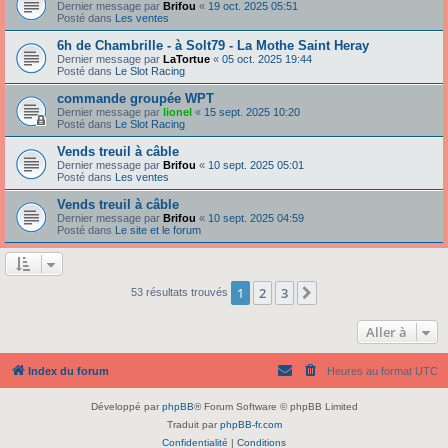
Dernier message par
Brifou
«
19 oct. 2025 05:51
Posté dans
Les ventes
6h de Chambrille - à Solt79 - La Mothe Saint Heray
Dernier message par
LaTortue
«
05 oct. 2025 19:44
Posté dans
Le Slot Racing
commande groupée WPT
Dernier message par
lionel
«
15 sept. 2025 10:20
Posté dans
Le Slot Racing
Vends treuil à câble
Dernier message par
Brifou
«
10 sept. 2025 05:01
Posté dans
Les ventes
Vends treuil à câble
Dernier message par
Brifou
«
10 sept. 2025 04:59
Posté dans
Le site et le forum
1
2
3
Suivante
53 résultats trouvés
Aller à
Index du forum
Heures au format
UTC
Développé par
phpBB
® Forum Software © phpBB Limited
Traduit par
phpBB-fr.com
Confidentialité
|
Conditions