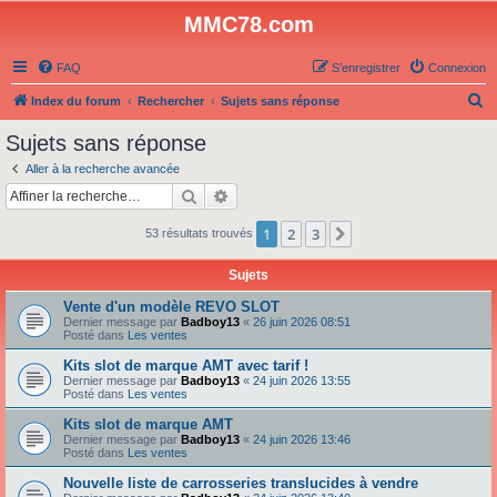
MMC78.com
FAQ
S’enregistrer
Connexion
R
Index du forum
Rechercher
Sujets sans réponse
e
Sujets sans réponse
c
Aller à la recherche avancée
h
Rechercher
Recherche avancée
e
1
2
3
Suivante
53 résultats trouvés
r
c
Sujets
h
Vente d'un modèle REVO SLOT
e
Dernier message par
Badboy13
«
26 juin 2026 08:51
Posté dans
Les ventes
r
Kits slot de marque AMT avec tarif !
Dernier message par
Badboy13
«
24 juin 2026 13:55
Posté dans
Les ventes
Kits slot de marque AMT
Dernier message par
Badboy13
«
24 juin 2026 13:46
Posté dans
Les ventes
Nouvelle liste de carrosseries translucides à vendre