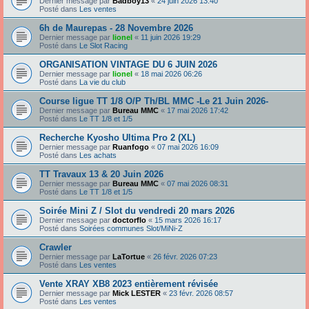
Dernier message par
Badboy13
«
24 juin 2026 13:40
Posté dans
Les ventes
6h de Maurepas - 28 Novembre 2026
Dernier message par
lionel
«
11 juin 2026 19:29
Posté dans
Le Slot Racing
ORGANISATION VINTAGE DU 6 JUIN 2026
Dernier message par
lionel
«
18 mai 2026 06:26
Posté dans
La vie du club
Course ligue TT 1/8 O/P Th/BL MMC -Le 21 Juin 2026-
Dernier message par
Bureau MMC
«
17 mai 2026 17:42
Posté dans
Le TT 1/8 et 1/5
Recherche Kyosho Ultima Pro 2 (XL)
Dernier message par
Ruanfogo
«
07 mai 2026 16:09
Posté dans
Les achats
TT Travaux 13 & 20 Juin 2026
Dernier message par
Bureau MMC
«
07 mai 2026 08:31
Posté dans
Le TT 1/8 et 1/5
Soirée Mini Z / Slot du vendredi 20 mars 2026
Dernier message par
doctorflo
«
15 mars 2026 16:17
Posté dans
Soirées communes Slot/MiNi-Z
Crawler
Dernier message par
LaTortue
«
26 févr. 2026 07:23
Posté dans
Les ventes
Vente XRAY XB8 2023 entièrement révisée
Dernier message par
Mick LESTER
«
23 févr. 2026 08:57
Posté dans
Les ventes