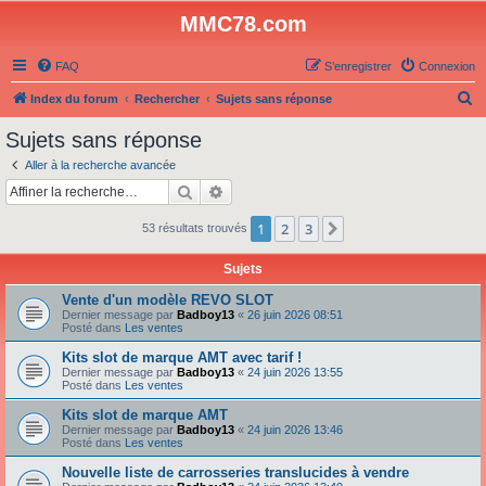
MMC78.com
FAQ
S’enregistrer
Connexion
R
Index du forum
Rechercher
Sujets sans réponse
e
Sujets sans réponse
c
Aller à la recherche avancée
h
Rechercher
Recherche avancée
e
1
2
3
Suivante
53 résultats trouvés
r
c
Sujets
h
Vente d'un modèle REVO SLOT
e
Dernier message par
Badboy13
«
26 juin 2026 08:51
Posté dans
Les ventes
r
Kits slot de marque AMT avec tarif !
Dernier message par
Badboy13
«
24 juin 2026 13:55
Posté dans
Les ventes
Kits slot de marque AMT
Dernier message par
Badboy13
«
24 juin 2026 13:46
Posté dans
Les ventes
Nouvelle liste de carrosseries translucides à vendre