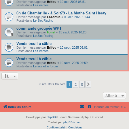
Dernier message par
Brifou
«
19 oct. 2025 05:51
Posté dans
Les ventes
6h de Chambrille - à Solt79 - La Mothe Saint Heray
Dernier message par
LaTortue
«
05 oct. 2025 19:44
Posté dans
Le Slot Racing
commande groupée WPT
Dernier message par
lionel
«
15 sept. 2025 10:20
Posté dans
Le Slot Racing
Vends treuil à câble
Dernier message par
Brifou
«
10 sept. 2025 05:01
Posté dans
Les ventes
Vends treuil à câble
Dernier message par
Brifou
«
10 sept. 2025 04:59
Posté dans
Le site et le forum
1
2
3
Suivante
53 résultats trouvés
Aller à
Index du forum
Heures au format
UTC
Développé par
phpBB
® Forum Software © phpBB Limited
Traduit par
phpBB-fr.com
Confidentialité
|
Conditions