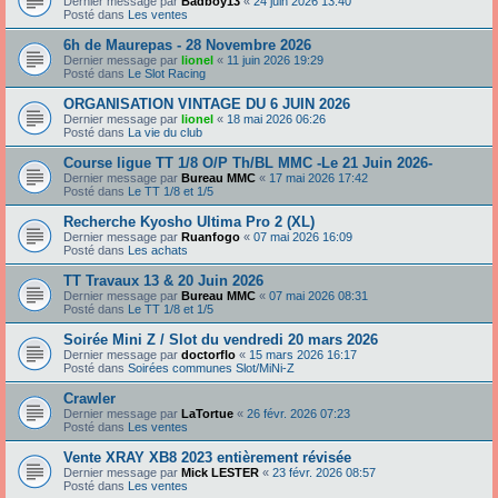
Dernier message par
Badboy13
«
24 juin 2026 13:40
Posté dans
Les ventes
6h de Maurepas - 28 Novembre 2026
Dernier message par
lionel
«
11 juin 2026 19:29
Posté dans
Le Slot Racing
ORGANISATION VINTAGE DU 6 JUIN 2026
Dernier message par
lionel
«
18 mai 2026 06:26
Posté dans
La vie du club
Course ligue TT 1/8 O/P Th/BL MMC -Le 21 Juin 2026-
Dernier message par
Bureau MMC
«
17 mai 2026 17:42
Posté dans
Le TT 1/8 et 1/5
Recherche Kyosho Ultima Pro 2 (XL)
Dernier message par
Ruanfogo
«
07 mai 2026 16:09
Posté dans
Les achats
TT Travaux 13 & 20 Juin 2026
Dernier message par
Bureau MMC
«
07 mai 2026 08:31
Posté dans
Le TT 1/8 et 1/5
Soirée Mini Z / Slot du vendredi 20 mars 2026
Dernier message par
doctorflo
«
15 mars 2026 16:17
Posté dans
Soirées communes Slot/MiNi-Z
Crawler
Dernier message par
LaTortue
«
26 févr. 2026 07:23
Posté dans
Les ventes
Vente XRAY XB8 2023 entièrement révisée
Dernier message par
Mick LESTER
«
23 févr. 2026 08:57
Posté dans
Les ventes