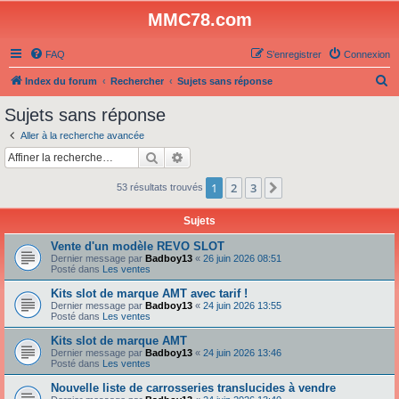
MMC78.com
FAQ
S’enregistrer
Connexion
R
Index du forum
Rechercher
Sujets sans réponse
e
Sujets sans réponse
c
Aller à la recherche avancée
h
Rechercher
Recherche avancée
e
1
2
3
Suivante
53 résultats trouvés
r
c
Sujets
h
Vente d'un modèle REVO SLOT
e
Dernier message par
Badboy13
«
26 juin 2026 08:51
Posté dans
Les ventes
r
Kits slot de marque AMT avec tarif !
Dernier message par
Badboy13
«
24 juin 2026 13:55
Posté dans
Les ventes
Kits slot de marque AMT
Dernier message par
Badboy13
«
24 juin 2026 13:46
Posté dans
Les ventes
Nouvelle liste de carrosseries translucides à vendre