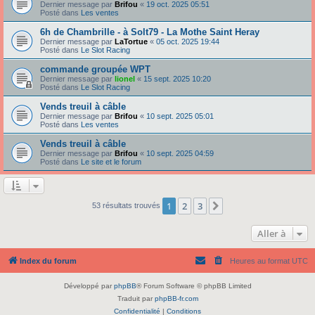
Dernier message par
Brifou
«
19 oct. 2025 05:51
Posté dans
Les ventes
6h de Chambrille - à Solt79 - La Mothe Saint Heray
Dernier message par
LaTortue
«
05 oct. 2025 19:44
Posté dans
Le Slot Racing
commande groupée WPT
Dernier message par
lionel
«
15 sept. 2025 10:20
Posté dans
Le Slot Racing
Vends treuil à câble
Dernier message par
Brifou
«
10 sept. 2025 05:01
Posté dans
Les ventes
Vends treuil à câble
Dernier message par
Brifou
«
10 sept. 2025 04:59
Posté dans
Le site et le forum
1
2
3
Suivante
53 résultats trouvés
Aller à
Index du forum
Heures au format
UTC
Développé par
phpBB
® Forum Software © phpBB Limited
Traduit par
phpBB-fr.com
Confidentialité
|
Conditions