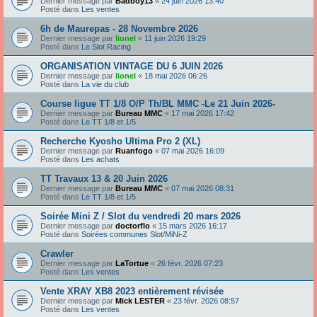
Dernier message par
Badboy13
«
24 juin 2026 13:40
Posté dans
Les ventes
6h de Maurepas - 28 Novembre 2026
Dernier message par
lionel
«
11 juin 2026 19:29
Posté dans
Le Slot Racing
ORGANISATION VINTAGE DU 6 JUIN 2026
Dernier message par
lionel
«
18 mai 2026 06:26
Posté dans
La vie du club
Course ligue TT 1/8 O/P Th/BL MMC -Le 21 Juin 2026-
Dernier message par
Bureau MMC
«
17 mai 2026 17:42
Posté dans
Le TT 1/8 et 1/5
Recherche Kyosho Ultima Pro 2 (XL)
Dernier message par
Ruanfogo
«
07 mai 2026 16:09
Posté dans
Les achats
TT Travaux 13 & 20 Juin 2026
Dernier message par
Bureau MMC
«
07 mai 2026 08:31
Posté dans
Le TT 1/8 et 1/5
Soirée Mini Z / Slot du vendredi 20 mars 2026
Dernier message par
doctorflo
«
15 mars 2026 16:17
Posté dans
Soirées communes Slot/MiNi-Z
Crawler
Dernier message par
LaTortue
«
26 févr. 2026 07:23
Posté dans
Les ventes
Vente XRAY XB8 2023 entièrement révisée
Dernier message par
Mick LESTER
«
23 févr. 2026 08:57
Posté dans
Les ventes