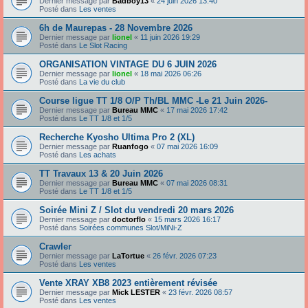
Dernier message par
Badboy13
«
24 juin 2026 13:40
Posté dans
Les ventes
6h de Maurepas - 28 Novembre 2026
Dernier message par
lionel
«
11 juin 2026 19:29
Posté dans
Le Slot Racing
ORGANISATION VINTAGE DU 6 JUIN 2026
Dernier message par
lionel
«
18 mai 2026 06:26
Posté dans
La vie du club
Course ligue TT 1/8 O/P Th/BL MMC -Le 21 Juin 2026-
Dernier message par
Bureau MMC
«
17 mai 2026 17:42
Posté dans
Le TT 1/8 et 1/5
Recherche Kyosho Ultima Pro 2 (XL)
Dernier message par
Ruanfogo
«
07 mai 2026 16:09
Posté dans
Les achats
TT Travaux 13 & 20 Juin 2026
Dernier message par
Bureau MMC
«
07 mai 2026 08:31
Posté dans
Le TT 1/8 et 1/5
Soirée Mini Z / Slot du vendredi 20 mars 2026
Dernier message par
doctorflo
«
15 mars 2026 16:17
Posté dans
Soirées communes Slot/MiNi-Z
Crawler
Dernier message par
LaTortue
«
26 févr. 2026 07:23
Posté dans
Les ventes
Vente XRAY XB8 2023 entièrement révisée
Dernier message par
Mick LESTER
«
23 févr. 2026 08:57
Posté dans
Les ventes