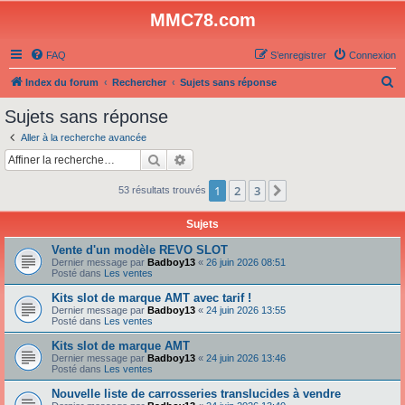
MMC78.com
FAQ
S’enregistrer
Connexion
R
Index du forum
Rechercher
Sujets sans réponse
e
Sujets sans réponse
c
Aller à la recherche avancée
h
Rechercher
Recherche avancée
e
1
2
3
Suivante
53 résultats trouvés
r
c
Sujets
h
Vente d'un modèle REVO SLOT
e
Dernier message par
Badboy13
«
26 juin 2026 08:51
Posté dans
Les ventes
r
Kits slot de marque AMT avec tarif !
Dernier message par
Badboy13
«
24 juin 2026 13:55
Posté dans
Les ventes
Kits slot de marque AMT
Dernier message par
Badboy13
«
24 juin 2026 13:46
Posté dans
Les ventes
Nouvelle liste de carrosseries translucides à vendre