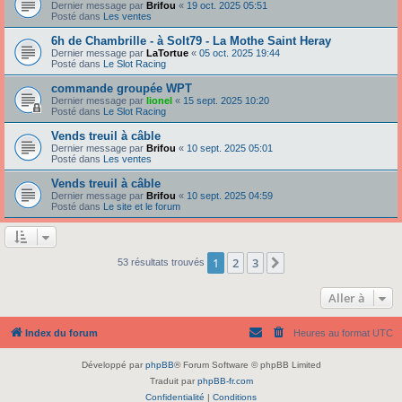
Dernier message par
Brifou
«
19 oct. 2025 05:51
Posté dans
Les ventes
6h de Chambrille - à Solt79 - La Mothe Saint Heray
Dernier message par
LaTortue
«
05 oct. 2025 19:44
Posté dans
Le Slot Racing
commande groupée WPT
Dernier message par
lionel
«
15 sept. 2025 10:20
Posté dans
Le Slot Racing
Vends treuil à câble
Dernier message par
Brifou
«
10 sept. 2025 05:01
Posté dans
Les ventes
Vends treuil à câble
Dernier message par
Brifou
«
10 sept. 2025 04:59
Posté dans
Le site et le forum
1
2
3
Suivante
53 résultats trouvés
Aller à
Index du forum
Heures au format
UTC
Développé par
phpBB
® Forum Software © phpBB Limited
Traduit par
phpBB-fr.com
Confidentialité
|
Conditions