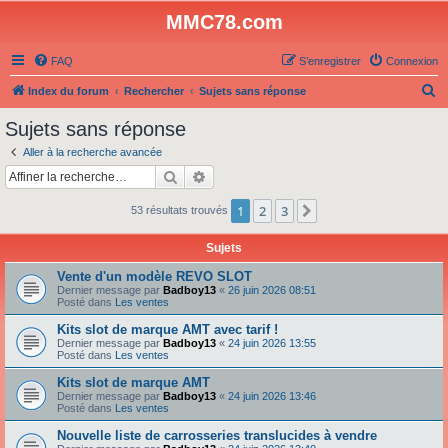
MMC78.com
FAQ
S’enregistrer
Connexion
R
Index du forum
Rechercher
Sujets sans réponse
e
Sujets sans réponse
c
Aller à la recherche avancée
h
Rechercher
Recherche avancée
e
1
2
3
Suivante
53 résultats trouvés
r
c
Sujets
h
Vente d'un modèle REVO SLOT
e
Dernier message par
Badboy13
«
26 juin 2026 08:51
Posté dans
Les ventes
r
Kits slot de marque AMT avec tarif !
Dernier message par
Badboy13
«
24 juin 2026 13:55
Posté dans
Les ventes
Kits slot de marque AMT
Dernier message par
Badboy13
«
24 juin 2026 13:46
Posté dans
Les ventes
Nouvelle liste de carrosseries translucides à vendre