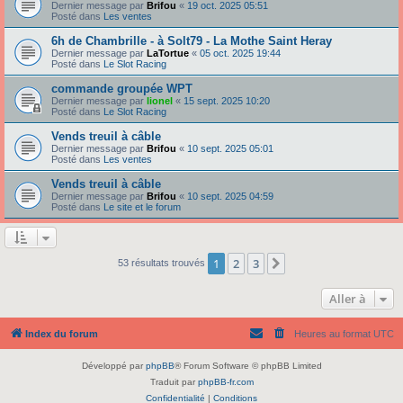
Dernier message par
Brifou
«
19 oct. 2025 05:51
Posté dans
Les ventes
6h de Chambrille - à Solt79 - La Mothe Saint Heray
Dernier message par
LaTortue
«
05 oct. 2025 19:44
Posté dans
Le Slot Racing
commande groupée WPT
Dernier message par
lionel
«
15 sept. 2025 10:20
Posté dans
Le Slot Racing
Vends treuil à câble
Dernier message par
Brifou
«
10 sept. 2025 05:01
Posté dans
Les ventes
Vends treuil à câble
Dernier message par
Brifou
«
10 sept. 2025 04:59
Posté dans
Le site et le forum
1
2
3
Suivante
53 résultats trouvés
Aller à
Index du forum
Heures au format
UTC
Développé par
phpBB
® Forum Software © phpBB Limited
Traduit par
phpBB-fr.com
Confidentialité
|
Conditions