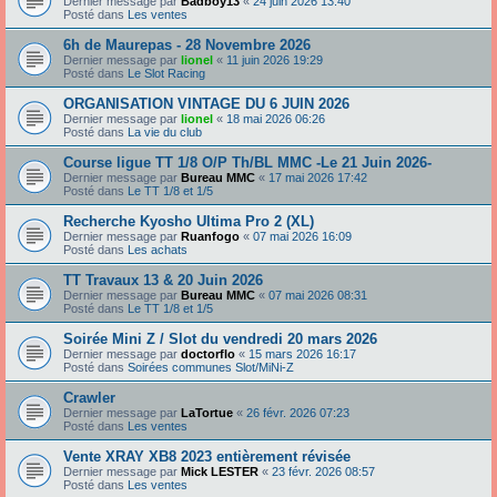
Dernier message par
Badboy13
«
24 juin 2026 13:40
Posté dans
Les ventes
6h de Maurepas - 28 Novembre 2026
Dernier message par
lionel
«
11 juin 2026 19:29
Posté dans
Le Slot Racing
ORGANISATION VINTAGE DU 6 JUIN 2026
Dernier message par
lionel
«
18 mai 2026 06:26
Posté dans
La vie du club
Course ligue TT 1/8 O/P Th/BL MMC -Le 21 Juin 2026-
Dernier message par
Bureau MMC
«
17 mai 2026 17:42
Posté dans
Le TT 1/8 et 1/5
Recherche Kyosho Ultima Pro 2 (XL)
Dernier message par
Ruanfogo
«
07 mai 2026 16:09
Posté dans
Les achats
TT Travaux 13 & 20 Juin 2026
Dernier message par
Bureau MMC
«
07 mai 2026 08:31
Posté dans
Le TT 1/8 et 1/5
Soirée Mini Z / Slot du vendredi 20 mars 2026
Dernier message par
doctorflo
«
15 mars 2026 16:17
Posté dans
Soirées communes Slot/MiNi-Z
Crawler
Dernier message par
LaTortue
«
26 févr. 2026 07:23
Posté dans
Les ventes
Vente XRAY XB8 2023 entièrement révisée
Dernier message par
Mick LESTER
«
23 févr. 2026 08:57
Posté dans
Les ventes