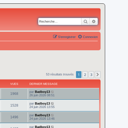
Rechercher
Recherche avancé
S’enregistrer
Connexion
1
2
3
Suivante
53 résultats trouvés
VUES
DERNIER MESSAGE
par
Badboy13
1968
26 juin 2026 08:51
par
Badboy13
1528
24 juin 2026 13:55
par
Badboy13
1496
24 juin 2026 13:46
par
Badboy13