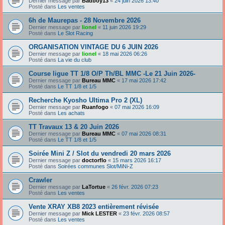
Dernier message par
Badboy13
«
24 juin 2026 13:40
Posté dans
Les ventes
6h de Maurepas - 28 Novembre 2026
Dernier message par
lionel
«
11 juin 2026 19:29
Posté dans
Le Slot Racing
ORGANISATION VINTAGE DU 6 JUIN 2026
Dernier message par
lionel
«
18 mai 2026 06:26
Posté dans
La vie du club
Course ligue TT 1/8 O/P Th/BL MMC -Le 21 Juin 2026-
Dernier message par
Bureau MMC
«
17 mai 2026 17:42
Posté dans
Le TT 1/8 et 1/5
Recherche Kyosho Ultima Pro 2 (XL)
Dernier message par
Ruanfogo
«
07 mai 2026 16:09
Posté dans
Les achats
TT Travaux 13 & 20 Juin 2026
Dernier message par
Bureau MMC
«
07 mai 2026 08:31
Posté dans
Le TT 1/8 et 1/5
Soirée Mini Z / Slot du vendredi 20 mars 2026
Dernier message par
doctorflo
«
15 mars 2026 16:17
Posté dans
Soirées communes Slot/MiNi-Z
Crawler
Dernier message par
LaTortue
«
26 févr. 2026 07:23
Posté dans
Les ventes
Vente XRAY XB8 2023 entièrement révisée
Dernier message par
Mick LESTER
«
23 févr. 2026 08:57
Posté dans
Les ventes