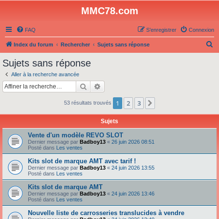
MMC78.com
FAQ
S’enregistrer
Connexion
R
Index du forum
Rechercher
Sujets sans réponse
e
Sujets sans réponse
c
Aller à la recherche avancée
h
Rechercher
Recherche avancée
e
1
2
3
Suivante
53 résultats trouvés
r
c
Sujets
h
Vente d'un modèle REVO SLOT
e
Dernier message par
Badboy13
«
26 juin 2026 08:51
Posté dans
Les ventes
r
Kits slot de marque AMT avec tarif !
Dernier message par
Badboy13
«
24 juin 2026 13:55
Posté dans
Les ventes
Kits slot de marque AMT
Dernier message par
Badboy13
«
24 juin 2026 13:46
Posté dans
Les ventes
Nouvelle liste de carrosseries translucides à vendre