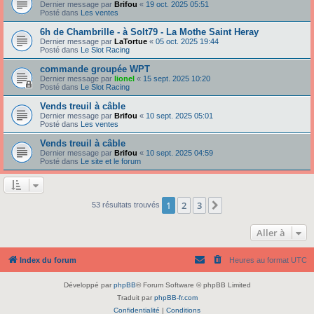
Dernier message par
Brifou
«
19 oct. 2025 05:51
Posté dans
Les ventes
6h de Chambrille - à Solt79 - La Mothe Saint Heray
Dernier message par
LaTortue
«
05 oct. 2025 19:44
Posté dans
Le Slot Racing
commande groupée WPT
Dernier message par
lionel
«
15 sept. 2025 10:20
Posté dans
Le Slot Racing
Vends treuil à câble
Dernier message par
Brifou
«
10 sept. 2025 05:01
Posté dans
Les ventes
Vends treuil à câble
Dernier message par
Brifou
«
10 sept. 2025 04:59
Posté dans
Le site et le forum
1
2
3
Suivante
53 résultats trouvés
Aller à
Index du forum
Heures au format
UTC
Développé par
phpBB
® Forum Software © phpBB Limited
Traduit par
phpBB-fr.com
Confidentialité
|
Conditions