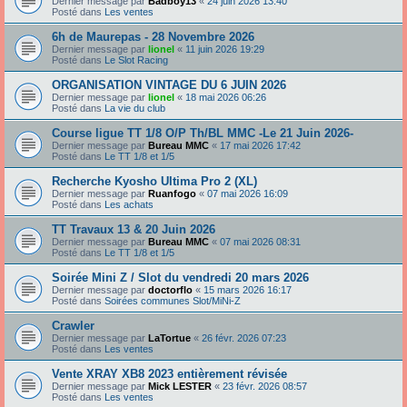
Dernier message par
Badboy13
«
24 juin 2026 13:40
Posté dans
Les ventes
6h de Maurepas - 28 Novembre 2026
Dernier message par
lionel
«
11 juin 2026 19:29
Posté dans
Le Slot Racing
ORGANISATION VINTAGE DU 6 JUIN 2026
Dernier message par
lionel
«
18 mai 2026 06:26
Posté dans
La vie du club
Course ligue TT 1/8 O/P Th/BL MMC -Le 21 Juin 2026-
Dernier message par
Bureau MMC
«
17 mai 2026 17:42
Posté dans
Le TT 1/8 et 1/5
Recherche Kyosho Ultima Pro 2 (XL)
Dernier message par
Ruanfogo
«
07 mai 2026 16:09
Posté dans
Les achats
TT Travaux 13 & 20 Juin 2026
Dernier message par
Bureau MMC
«
07 mai 2026 08:31
Posté dans
Le TT 1/8 et 1/5
Soirée Mini Z / Slot du vendredi 20 mars 2026
Dernier message par
doctorflo
«
15 mars 2026 16:17
Posté dans
Soirées communes Slot/MiNi-Z
Crawler
Dernier message par
LaTortue
«
26 févr. 2026 07:23
Posté dans
Les ventes
Vente XRAY XB8 2023 entièrement révisée
Dernier message par
Mick LESTER
«
23 févr. 2026 08:57
Posté dans
Les ventes