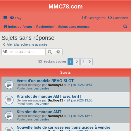
MMC78.com
FAQ
S’enregistrer
Connexion
R
Index du forum
Rechercher
Sujets sans réponse
e
Sujets sans réponse
c
Aller à la recherche avancée
h
Rechercher
Recherche avancée
e
1
2
3
Suivante
53 résultats trouvés
r
c
Sujets
h
Vente d'un modèle REVO SLOT
e
Dernier message par
Badboy13
«
26 juin 2026 08:51
Posté dans
Les ventes
r
Kits slot de marque AMT avec tarif !
Dernier message par
Badboy13
«
24 juin 2026 13:55
Posté dans
Les ventes
Kits slot de marque AMT
Dernier message par
Badboy13
«
24 juin 2026 13:46
Posté dans
Les ventes
Nouvelle liste de carrosseries translucides à vendre