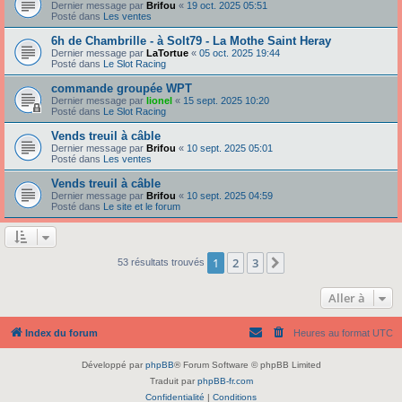
Dernier message par
Brifou
«
19 oct. 2025 05:51
Posté dans
Les ventes
6h de Chambrille - à Solt79 - La Mothe Saint Heray
Dernier message par
LaTortue
«
05 oct. 2025 19:44
Posté dans
Le Slot Racing
commande groupée WPT
Dernier message par
lionel
«
15 sept. 2025 10:20
Posté dans
Le Slot Racing
Vends treuil à câble
Dernier message par
Brifou
«
10 sept. 2025 05:01
Posté dans
Les ventes
Vends treuil à câble
Dernier message par
Brifou
«
10 sept. 2025 04:59
Posté dans
Le site et le forum
1
2
3
Suivante
53 résultats trouvés
Aller à
Index du forum
Heures au format
UTC
Développé par
phpBB
® Forum Software © phpBB Limited
Traduit par
phpBB-fr.com
Confidentialité
|
Conditions