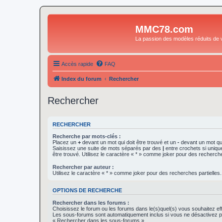
MMC78.com
La passion des modèles réduits de v
Accès rapide
FAQ
Index du forum
Rechercher
Rechercher
RECHERCHER
Recherche par mots-clés :
Placez un
+
devant un mot qui doit être trouvé et un
-
devant un mot qui
Saisissez une suite de mots séparés par des
|
entre crochets si uniqu
être trouvé. Utilisez le caractère « * » comme joker pour des recherche
Rechercher par auteur :
Utilisez le caractère « * » comme joker pour des recherches partielles.
OPTIONS DE RECHERCHE
Rechercher dans les forums :
Choisissez le forum ou les forums dans le(s)quel(s) vous souhaitez ef
Les sous-forums sont automatiquement inclus si vous ne désactivez pa
« Rechercher dans les sous-forums ».