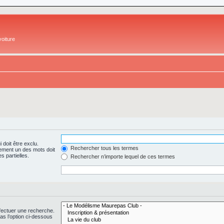
oiture
 doit être exclu.
Rechercher tous les termes
ement un des mots doit
s partielles.
Rechercher n’importe lequel de ces termes
fectuer une recherche.
s l’option ci-dessous