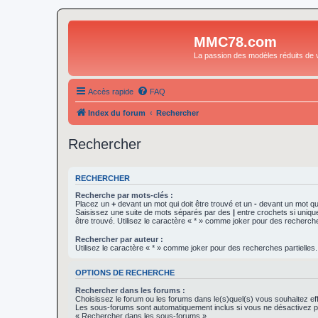
MMC78.com
La passion des modèles réduits de v
Accès rapide
FAQ
Index du forum
Rechercher
Rechercher
RECHERCHER
Recherche par mots-clés :
Placez un
+
devant un mot qui doit être trouvé et un
-
devant un mot qui
Saisissez une suite de mots séparés par des
|
entre crochets si uniqu
être trouvé. Utilisez le caractère « * » comme joker pour des recherche
Rechercher par auteur :
Utilisez le caractère « * » comme joker pour des recherches partielles.
OPTIONS DE RECHERCHE
Rechercher dans les forums :
Choisissez le forum ou les forums dans le(s)quel(s) vous souhaitez ef
Les sous-forums sont automatiquement inclus si vous ne désactivez pa
« Rechercher dans les sous-forums ».