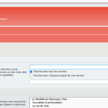
oiture
 doit être exclu.
Rechercher tous les termes
ement un des mots doit
s partielles.
Rechercher n’importe lequel de ces termes
fectuer une recherche.
s l’option ci-dessous