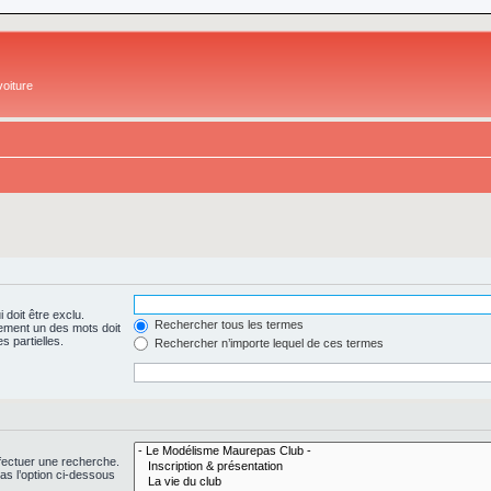
oiture
 doit être exclu.
Rechercher tous les termes
ement un des mots doit
s partielles.
Rechercher n’importe lequel de ces termes
fectuer une recherche.
s l’option ci-dessous