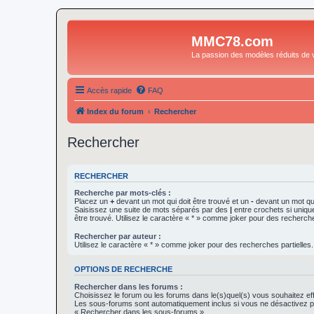
MMC78.com
La passion des modèles réduits de v
Accès rapide
FAQ
Index du forum
Rechercher
Rechercher
RECHERCHER
Recherche par mots-clés :
Placez un
+
devant un mot qui doit être trouvé et un
-
devant un mot qui
Saisissez une suite de mots séparés par des
|
entre crochets si uniqu
être trouvé. Utilisez le caractère « * » comme joker pour des recherche
Rechercher par auteur :
Utilisez le caractère « * » comme joker pour des recherches partielles.
OPTIONS DE RECHERCHE
Rechercher dans les forums :
Choisissez le forum ou les forums dans le(s)quel(s) vous souhaitez ef
Les sous-forums sont automatiquement inclus si vous ne désactivez pa
« Rechercher dans les sous-forums ».