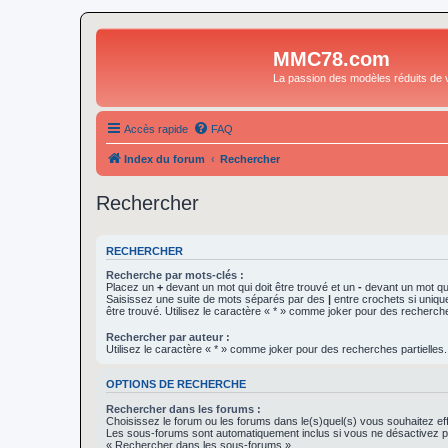
MMC78.com
La passion des modèles réduits de v
Accès rapide
FAQ
Index du forum
Rechercher
Rechercher
RECHERCHER
Recherche par mots-clés :
Placez un
+
devant un mot qui doit être trouvé et un
-
devant un mot qui
Saisissez une suite de mots séparés par des
|
entre crochets si uniqu
être trouvé. Utilisez le caractère « * » comme joker pour des recherche
Rechercher par auteur :
Utilisez le caractère « * » comme joker pour des recherches partielles.
OPTIONS DE RECHERCHE
Rechercher dans les forums :
Choisissez le forum ou les forums dans le(s)quel(s) vous souhaitez ef
Les sous-forums sont automatiquement inclus si vous ne désactivez pa
« Rechercher dans les sous-forums ».