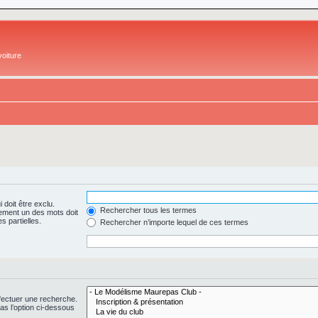
oiture
 doit être exclu.
Rechercher tous les termes
ement un des mots doit
s partielles.
Rechercher n’importe lequel de ces termes
fectuer une recherche.
s l’option ci-dessous