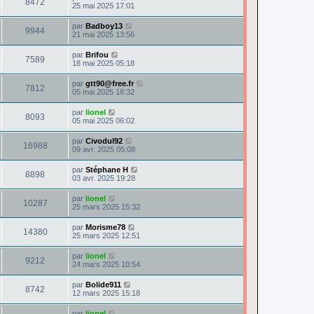
8472
25 mai 2025 17:01
par
Badboy13
9944
21 mai 2025 13:56
par
Brifou
7589
18 mai 2025 05:18
par
gtt90@free.fr
7812
05 mai 2025 18:32
par
lionel
8093
05 mai 2025 06:02
par
Civodul92
16988
09 avr. 2025 05:08
par
Stéphane H
8898
03 avr. 2025 19:28
par
lionel
10287
25 mars 2025 15:32
par
Morisme78
14380
25 mars 2025 12:51
par
lionel
9212
24 mars 2025 10:54
par
Bolide911
8742
12 mars 2025 15:18
par
lionel