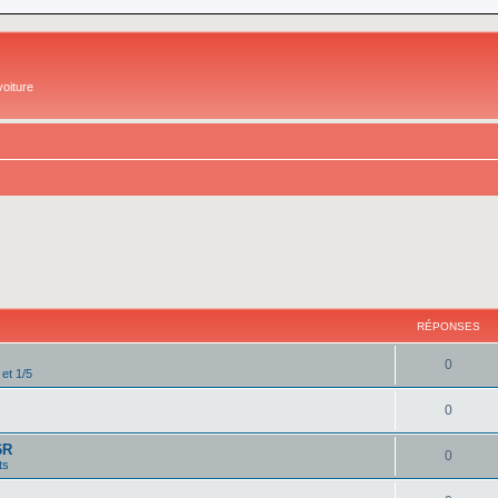
oiture
RÉPONSES
0
 et 1/5
0
6R
0
ts