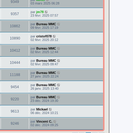
9349
03 mars 2025 06:28
par
jm78
9357
23 févr. 2025 07:57
par
Bureau MMC
10862
09 févr. 2025 17:19
par
cristof078
10890
02 févr. 2025 20:12
par
Bureau MMC
10412
02 févr. 2025 12:44
par
Bureau MMC
10444
02 févr. 2025 09:47
par
Bureau MMC
11188
27 janv. 2025 22:24
par
Bureau MMC
9454
26 janv. 2025 13:40
par
Bureau MMC
9220
23 déc. 2024 19:30
par
Mickael
9613
06 déc. 2024 10:21
par
Vincent C.
9246
02 déc. 2024 09:25