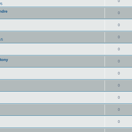
0
/5
endre
0
0
0
1/5
0
ntony
0
0
0
0
0
0