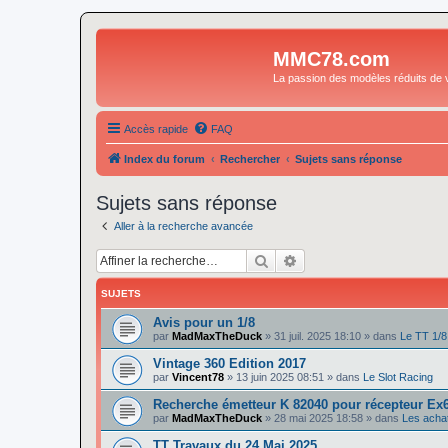
MMC78.com
La passion des modèles réduits de v
Accès rapide
FAQ
Index du forum
Rechercher
Sujets sans réponse
Sujets sans réponse
Aller à la recherche avancée
Rechercher
Recherche avancée
SUJETS
Avis pour un 1/8
par
MadMaxTheDuck
»
31 juil. 2025 18:10
» dans
Le TT 1/8
Vintage 360 Edition 2017
par
Vincent78
»
13 juin 2025 08:51
» dans
Le Slot Racing
Recherche émetteur K 82040 pour récepteur Ex
par
MadMaxTheDuck
»
28 mai 2025 18:58
» dans
Les acha
TT Travaux du 24 Mai 2025