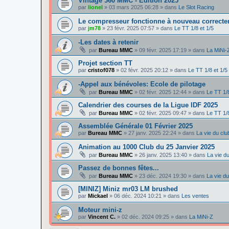
Vintage 360 MMC - Edition 2025
par
lionel
»
03 mars 2025 06:28
» dans
Le Slot Racing
Le compresseur fonctionne à nouveau correcte
par
jm78
»
23 févr. 2025 07:57
» dans
Le TT 1/8 et 1/5
-Les dates à retenir
par
Bureau MMC
»
09 févr. 2025 17:19
» dans
La MiNi-
Projet section TT
par
cristof078
»
02 févr. 2025 20:12
» dans
Le TT 1/8 et 1/5
-Appel aux bénévoles: Ecole de pilotage
par
Bureau MMC
»
02 févr. 2025 12:44
» dans
Le TT 1/8
Calendrier des courses de la Ligue IDF 2025
par
Bureau MMC
»
02 févr. 2025 09:47
» dans
Le TT 1/8
Assemblée Générale 01 Février 2025
par
Bureau MMC
»
27 janv. 2025 22:24
» dans
La vie du clu
Animation au 1000 Club du 25 Janvier 2025
par
Bureau MMC
»
26 janv. 2025 13:40
» dans
La vie d
Passez de bonnes fêtes...
par
Bureau MMC
»
23 déc. 2024 19:30
» dans
La vie du
[MINIZ] Miniz mr03 LM brushed
par
Mickael
»
06 déc. 2024 10:21
» dans
Les ventes
Moteur mini-z
par
Vincent C.
»
02 déc. 2024 09:25
» dans
La MiNi-Z