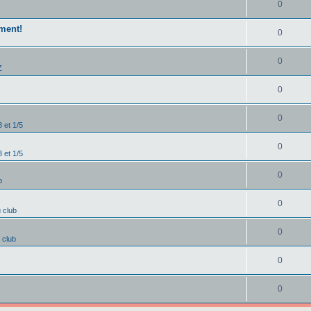
0
ment!
0
0
Z
0
0
 et 1/5
0
 et 1/5
0
b
0
u club
0
 club
0
0