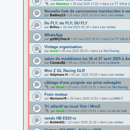
par
Wamboz
»
25 mai 2025 17:01
» dans
Le TT 1/8 et 1
Nouvelle liste de carrosseries translucides à v
par
Badboy13
»
16 mars 2025 16:18
» dans
Les ventes
Du FLY; du FLY; DU FLY
par
Brifou
»
18 mai 2025 05:18
» dans
Les ventes
WhatsApp
par
gtt90@free.fr
»
05 mai 2025 18:32
» dans
Le TT 1/8 et 
Vintage organisation.
par
lionel
»
05 mai 2025 06:02
» dans
Le Slot Racing
salon du modélisme les 26 et 27 avril 2025 à A
par
Civodul92
»
09 avr. 2025 05:08
» dans
Le bistrot
Mini Z GL Racing GLR
par
Stéphane H
»
03 avr. 2025 19:28
» dans
Les ventes
câblage d'une poignée sur prise ménagère
par
lionel
»
25 mars 2025 15:32
» dans
Le Slot Racing
Frein moteur
par
Morisme78
»
25 mars 2025 12:51
» dans
La MiNi-Z
Tri sélectif au local Slot / MiniZ
par
lionel
»
24 mars 2025 10:54
» dans
La vie du club
vends HB E819 rs
par
Bolide911
»
12 mars 2025 15:18
» dans
Les ventes