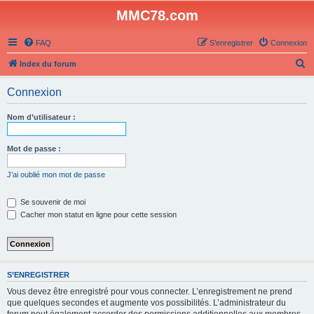
MMC78.com
FAQ
S’enregistrer
Connexion
R
Index du forum
e
Connexion
c
h
Nom d’utilisateur :
e
r
Mot de passe :
c
J’ai oublié mon mot de passe
h
e
Se souvenir de moi
Cacher mon statut en ligne pour cette session
r
S’ENREGISTRER
Vous devez être enregistré pour vous connecter. L’enregistrement ne prend
que quelques secondes et augmente vos possibilités. L’administrateur du
forum peut également accorder des permissions additionnelles aux membres