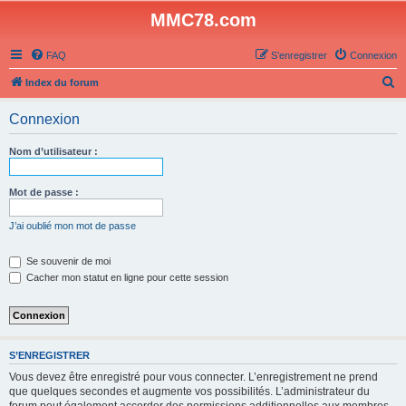
MMC78.com
FAQ
S’enregistrer
Connexion
R
Index du forum
e
Connexion
c
h
Nom d’utilisateur :
e
r
Mot de passe :
c
J’ai oublié mon mot de passe
h
e
Se souvenir de moi
Cacher mon statut en ligne pour cette session
r
S’ENREGISTRER
Vous devez être enregistré pour vous connecter. L’enregistrement ne prend
que quelques secondes et augmente vos possibilités. L’administrateur du
forum peut également accorder des permissions additionnelles aux membres