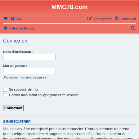
MMC78.com
FAQ
S’enregistrer
Connexion
R
Index du forum
e
Connexion
c
h
Nom d’utilisateur :
e
r
Mot de passe :
c
J’ai oublié mon mot de passe
h
e
Se souvenir de moi
Cacher mon statut en ligne pour cette session
r
S’ENREGISTRER
Vous devez être enregistré pour vous connecter. L’enregistrement ne prend
que quelques secondes et augmente vos possibilités. L’administrateur du
forum peut également accorder des permissions additionnelles aux membres