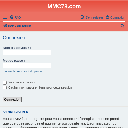
MMC78.com
FAQ
S’enregistrer
Connexion
R
Index du forum
e
Connexion
c
h
Nom d’utilisateur :
e
r
Mot de passe :
c
J’ai oublié mon mot de passe
h
e
Se souvenir de moi
Cacher mon statut en ligne pour cette session
r
S’ENREGISTRER
Vous devez être enregistré pour vous connecter. L’enregistrement ne prend
que quelques secondes et augmente vos possibilités. L’administrateur du
forum peut également accorder des permissions additionnelles aux membres