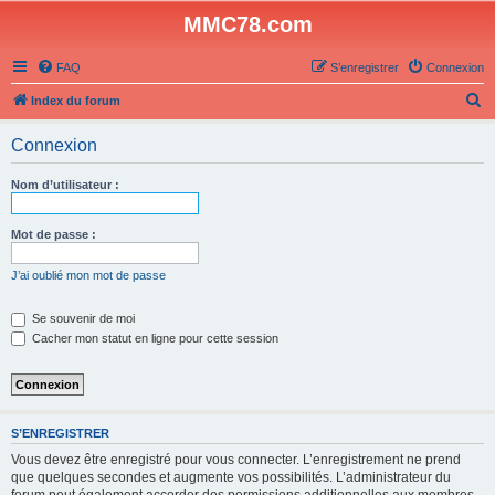
MMC78.com
FAQ
S’enregistrer
Connexion
R
Index du forum
e
Connexion
c
h
Nom d’utilisateur :
e
r
Mot de passe :
c
J’ai oublié mon mot de passe
h
e
Se souvenir de moi
Cacher mon statut en ligne pour cette session
r
S’ENREGISTRER
Vous devez être enregistré pour vous connecter. L’enregistrement ne prend
que quelques secondes et augmente vos possibilités. L’administrateur du
forum peut également accorder des permissions additionnelles aux membres