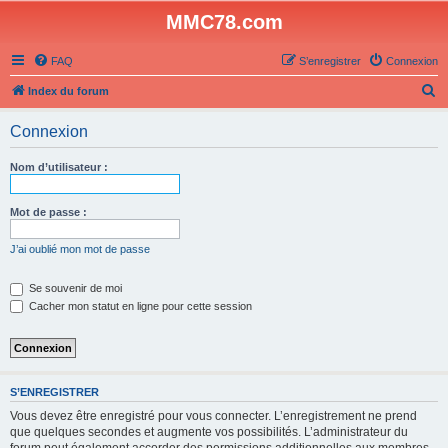
MMC78.com
FAQ
S’enregistrer
Connexion
R
Index du forum
e
Connexion
c
h
Nom d’utilisateur :
e
r
Mot de passe :
c
J’ai oublié mon mot de passe
h
e
Se souvenir de moi
Cacher mon statut en ligne pour cette session
r
S’ENREGISTRER
Vous devez être enregistré pour vous connecter. L’enregistrement ne prend
que quelques secondes et augmente vos possibilités. L’administrateur du
forum peut également accorder des permissions additionnelles aux membres