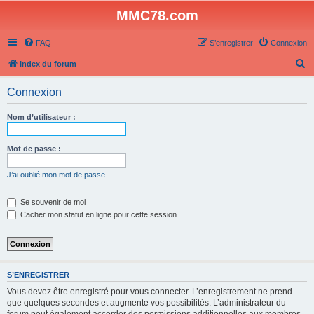
MMC78.com
FAQ
S’enregistrer
Connexion
R
Index du forum
e
Connexion
c
h
Nom d’utilisateur :
e
r
Mot de passe :
c
J’ai oublié mon mot de passe
h
e
Se souvenir de moi
Cacher mon statut en ligne pour cette session
r
S’ENREGISTRER
Vous devez être enregistré pour vous connecter. L’enregistrement ne prend
que quelques secondes et augmente vos possibilités. L’administrateur du
forum peut également accorder des permissions additionnelles aux membres